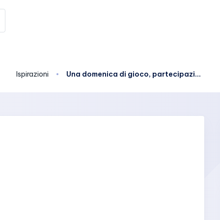
Ispirazioni
Una domenica di gioco, partecipazione e community al nodo Galattica di Modugno