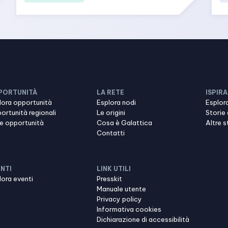
PORTUNITÀ
LA RETE
ISPIRA
lora opportunità
Esplora nodi
Esplora
ortunità regionali
Le origini
Storie 
re opportunità
Cosa è Galattica
Altre s
Contatti
NTI
LINK UTILI
lora eventi
Presskit
Manuale utente
Privacy policy
Informativa cookies
Dichiarazione di accessibilità