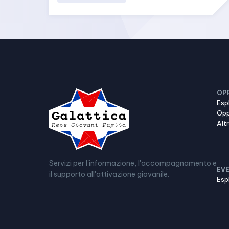
OP
Esp
Opp
Alt
Servizi per l'informazione, l'accompagnamento e
EVE
il supporto all'attivazione giovanile.
Esp