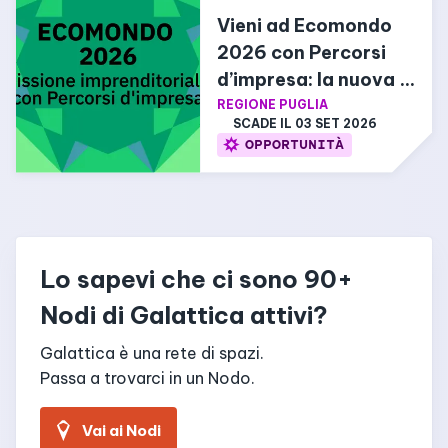
Vieni ad Ecomondo 
2026 con Percorsi 
d’impresa: la nuova 
missione 
REGIONE PUGLIA
SCADE IL 
03 SET 2026
imprenditoriale
OPPORTUNITÀ
Leaflet
|
©
Stadia Maps
©
OpenMapTiles
©
OpenStreetMap
contributors
ESPANDI
Lo sapevi che ci sono 90+
Nodi di Galattica attivi?
Galattica è una rete di spazi.
Passa a trovarci in un Nodo.
Vai ai Nodi