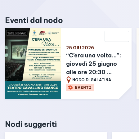
Eventi dal nodo
25 GIU 2026
“C’era una volta…”: 
giovedì 25 giugno 
alle ore 20:30 
proiezione di due 
NODO DI GALATINA
EVENTI
docufilm dedicati 
alla memoria e 
all’identità della 
comunità galatinese.
Nodi suggeriti