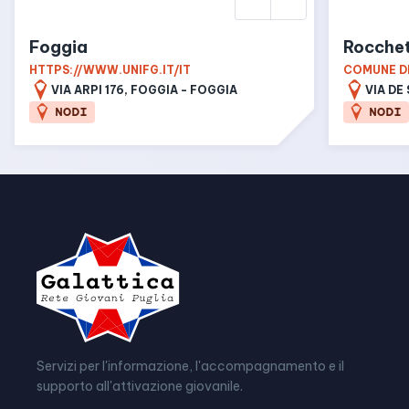
Foggia
Rocchet
HTTPS://WWW.UNIFG.IT/IT
COMUNE D
VIA ARPI 176, FOGGIA - FOGGIA
NODI
NODI
Servizi per l'informazione, l'accompagnamento e il
supporto all'attivazione giovanile.