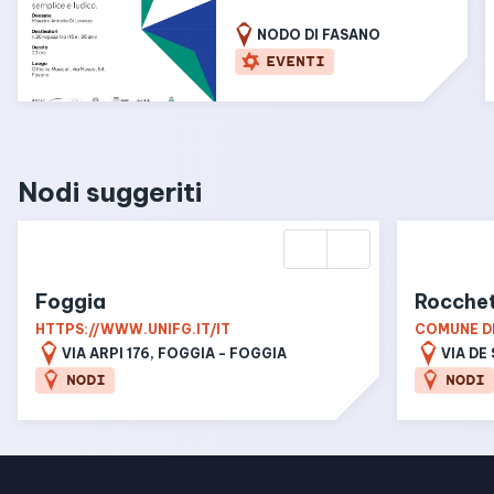
NODO DI FASANO
EVENTI
Nodi suggeriti
Foggia
Rocchet
HTTPS://WWW.UNIFG.IT/IT
COMUNE D
VIA ARPI 176, FOGGIA - FOGGIA
NODI
NODI