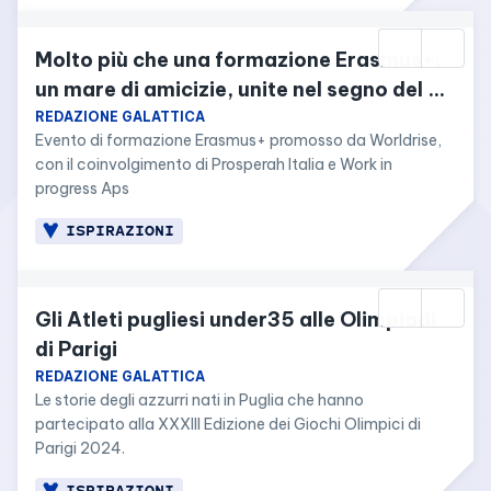
Molto più che una formazione Erasmus+: 
un mare di amicizie, unite nel segno del 
BLU
REDAZIONE GALATTICA
Evento di formazione Erasmus+ promosso da Worldrise, 
con il coinvolgimento di Prosperah Italia e Work in 
progress Aps
ISPIRAZIONI
Gli Atleti pugliesi under35 alle Olimpiadi 
di Parigi
REDAZIONE GALATTICA
Le storie degli azzurri nati in Puglia che hanno 
partecipato alla XXXIII Edizione dei Giochi Olimpici di 
Parigi 2024.
ISPIRAZIONI