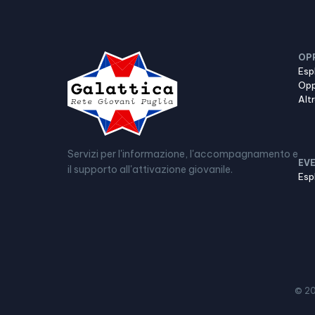
OP
Esp
Opp
Alt
Servizi per l'informazione, l'accompagnamento e
EVE
il supporto all'attivazione giovanile.
Esp
© 2