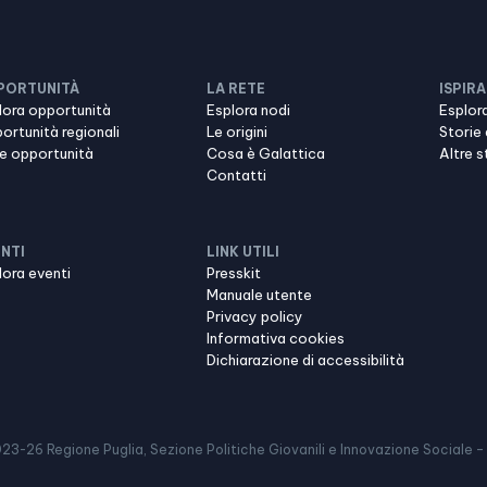
PORTUNITÀ
LA RETE
ISPIRA
lora opportunità
Esplora nodi
Esplora
ortunità regionali
Le origini
Storie 
re opportunità
Cosa è Galattica
Altre s
Contatti
NTI
LINK UTILI
lora eventi
Presskit
Manuale utente
Privacy policy
Informativa cookies
Dichiarazione di accessibilità
023-
26
Regione Puglia, Sezione Politiche Giovanili e Innovazione Sociale –