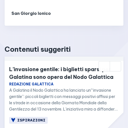
San Giorgio Ionico
Contenuti suggeriti
L’invasione gentile: i biglietti sparsi per 
Galatina sono opera del Nodo Galattica
REDAZIONE GALATTICA
A Galatina il Nodo Galattica ha lanciato un’“invasione 
gentile”: piccoli biglietti con messaggi positivi affissi per 
le strade in occasione della Giornata Mondiale della 
Gentilezza del 13 novembre. L’iniziativa mira a diffondere 
ottimismo e a ricordare che anche un semplice gesto o 
ISPIRAZIONI
parola gentile può migliorare la giornata di qualcunə. Il 