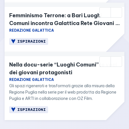
Nodo invita tutta la comunità a partecipare e a 
contribuire alla catena di positività.
Femminismo Terrone: a Bari Luoghi 
Comuni incontra Galattica Rete Giovani 
Puglia
REDAZIONE GALATTICA
ISPIRAZIONI
Nella docu-serie “Luoghi Comuni” le voci 
dei giovani protagonisti
REDAZIONE GALATTICA
Gli spazi rigenerati e trasformati grazie alla misura della 
Regione Puglia nella serie per il web prodotta da Regione 
Puglia e ARTI in collaborazione con OZ Film.
ISPIRAZIONI