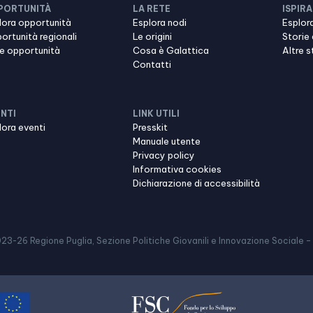
PORTUNITÀ
LA RETE
ISPIRA
lora opportunità
Esplora nodi
Esplora
ortunità regionali
Le origini
Storie 
re opportunità
Cosa è Galattica
Altre s
Contatti
NTI
LINK UTILI
lora eventi
Presskit
Manuale utente
Privacy policy
Informativa cookies
Dichiarazione di accessibilità
023-
26
Regione Puglia, Sezione Politiche Giovanili e Innovazione Sociale –