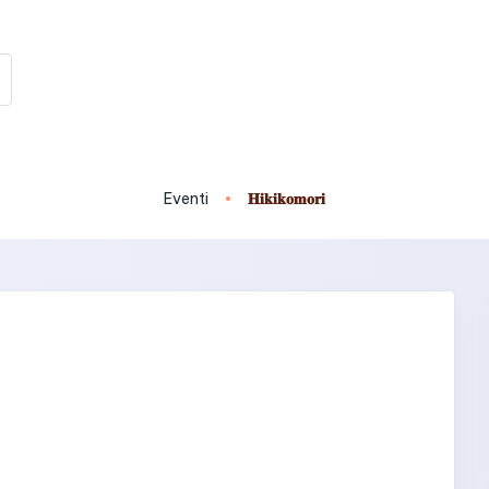
Eventi
𝐇𝐢𝐤𝐢𝐤𝐨𝐦𝐨𝐫𝐢