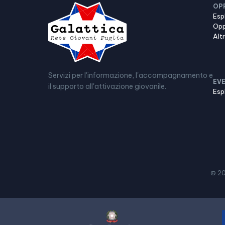
OP
Esp
Opp
Alt
Servizi per l'informazione, l'accompagnamento e
EVE
il supporto all'attivazione giovanile.
Esp
© 2